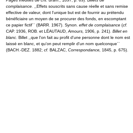
Pages inédites de crit. dram.,
1897, p. 69).
Billets de
complaisance.
,,Effets souscrits sans cause réelle et sans remise
effective de valeur, dont l'unique but est de fournir au prétendu
bénéficiaire un moyen de se procurer des fonds, en escomptant
ce papier fictif`` (BARR. 1967). Synon.
effet de complaisance
(
cf.
CAP. 1936, ROB. et LÉAUTAUD,
Amours,
1906, p. 241).
Billet en
blanc.
Billet ,,que l'on fait au profit d'une personne dont le nom est
laissé en blanc, et qu'on peut remplir d'un nom quelconque``
(BACH.-DEZ. 1882;
cf.
BALZAC,
Correspondance,
1845, p. 675).