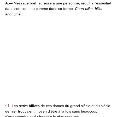
A.—
Message bref, adressé à une personne, réduit à l'essentiel
dans son contenu comme dans sa forme.
Court billet; billet
anonyme
:
•
1. Les
petits
billets
de ces dames du grand siècle et du siècle
dernier trouvaient moyen d'être à la fois sans beaucoup
d'orthographe et du français le plus excellent.