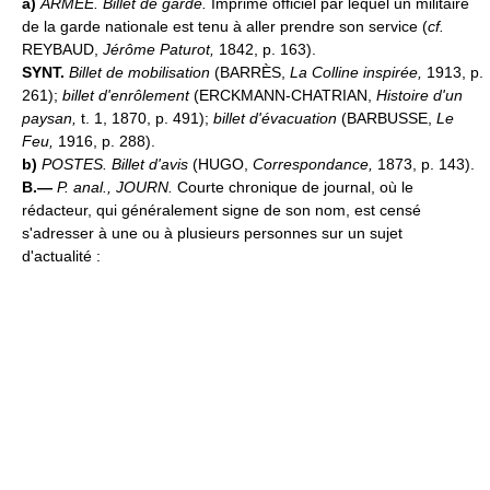
a)
ARMÉE.
Billet de garde.
Imprimé officiel par lequel un militaire
de la garde nationale est tenu à aller prendre son service (
cf.
REYBAUD,
Jérôme Paturot,
1842, p. 163).
SYNT.
Billet de mobilisation
(BARRÈS,
La Colline inspirée,
1913, p.
261);
billet d'enrôlement
(ERCKMANN-CHATRIAN,
Histoire d'un
paysan,
t. 1, 1870, p. 491);
billet d'évacuation
(BARBUSSE,
Le
Feu,
1916, p. 288).
b)
POSTES.
Billet d'avis
(HUGO,
Correspondance,
1873, p. 143).
B.—
P. anal.,
JOURN.
Courte chronique de journal, où le
rédacteur, qui généralement signe de son nom, est censé
s'adresser à une ou à plusieurs personnes sur un sujet
d'actualité :