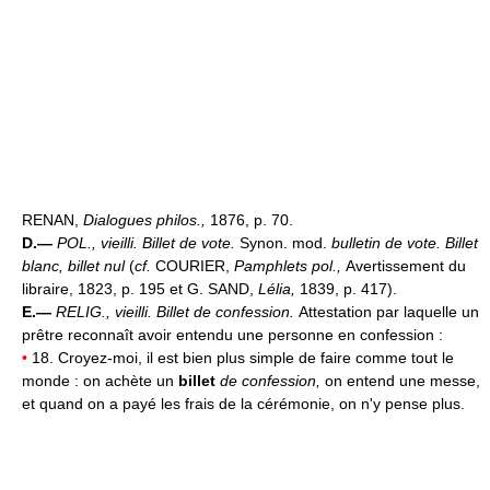
RENAN,
Dialogues philos.,
1876, p. 70.
D.—
POL.,
vieilli.
Billet de vote.
Synon. mod.
bulletin de vote.
Billet
blanc, billet nul
(
cf.
COURIER,
Pamphlets pol.,
Avertissement du
libraire, 1823, p. 195 et G. SAND,
Lélia,
1839, p. 417).
E.—
RELIG.,
vieilli.
Billet de confession.
Attestation par laquelle un
prêtre reconnaît avoir entendu une personne en confession :
•
18. Croyez-moi, il est bien plus simple de faire comme tout le
monde : on achète un
billet
de confession,
on entend une messe,
et quand on a payé les frais de la cérémonie, on n'y pense plus.