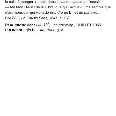
la salle à manger, retentit dans le vaste espace de l'escalier.
— Ah! Mon Dieu! cria la Cibot, qué qu'il arrive? Il me semble que
c'est monsieur qui vient de
prendre un
billet
de parterre!...
BALZAC,
Le Cousin Pons,
1847, p. 157.
e
Rem.
Attesté dans
Lar. 19
, Lar. encyclop.,
QUILLET 1965.
PRONONC. :
[
].
Enq. :
/bije, (
D
)/.