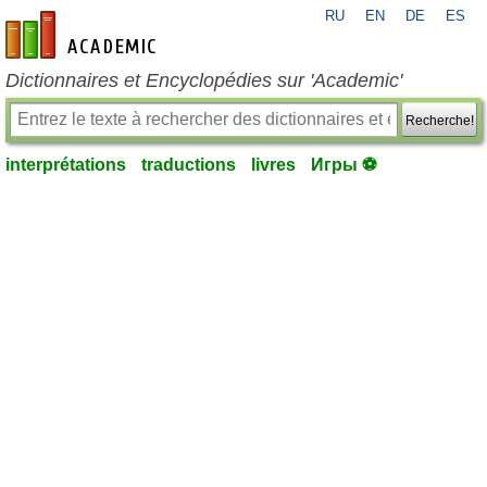
RU
EN
DE
ES
fr-academic.com
Dictionnaires et Encyclopédies sur 'Academic'
Recherche!
interprétations
traductions
livres
Игры ⚽