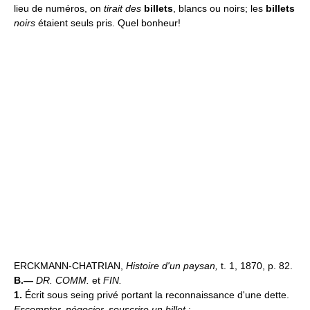
lieu de numéros, on
tirait des
billets
, blancs ou noirs; les
billets
noirs
étaient seuls pris. Quel bonheur!
ERCKMANN-CHATRIAN,
Histoire d'un paysan,
t. 1, 1870, p. 82.
B.—
DR. COMM.
et
FIN.
1.
Écrit sous seing privé portant la reconnaissance d'une dette.
Escompter, négocier, souscrire un billet
: