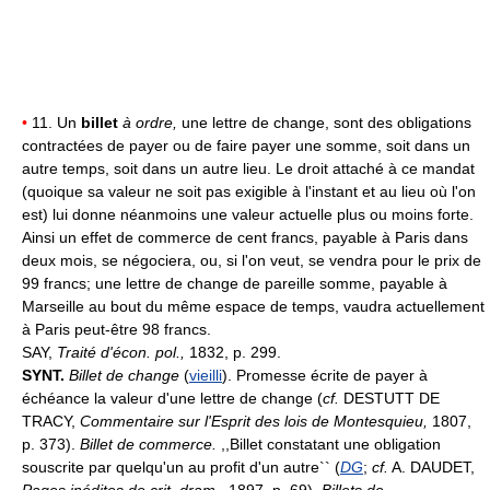
•
11. Un
billet
à ordre,
une lettre de change, sont des obligations
contractées de payer ou de faire payer une somme, soit dans un
autre temps, soit dans un autre lieu. Le droit attaché à ce mandat
(quoique sa valeur ne soit pas exigible à l'instant et au lieu où l'on
est) lui donne néanmoins une valeur actuelle plus ou moins forte.
Ainsi un effet de commerce de cent francs, payable à Paris dans
deux mois, se négociera, ou, si l'on veut, se vendra pour le prix de
99 francs; une lettre de change de pareille somme, payable à
Marseille au bout du même espace de temps, vaudra actuellement
à Paris peut-être 98 francs.
SAY,
Traité d'écon. pol.,
1832, p. 299.
SYNT.
Billet de change
(
vieilli
). Promesse écrite de payer à
échéance la valeur d'une lettre de change (
cf.
DESTUTT DE
TRACY,
Commentaire sur l'Esprit des lois de Montesquieu,
1807,
p. 373).
Billet de commerce.
,,Billet constatant une obligation
souscrite par quelqu'un au profit d'un autre`` (
DG
;
cf.
A. DAUDET,