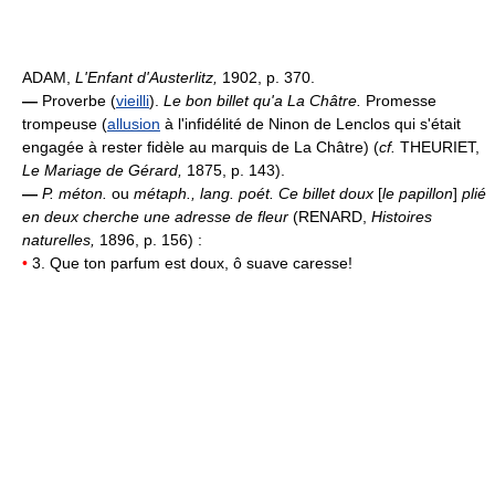
ADAM,
L'Enfant d'Austerlitz,
1902, p. 370.
—
Proverbe (
vieilli
).
Le bon billet qu'a La Châtre.
Promesse
trompeuse (
allusion
à l'infidélité de Ninon de Lenclos qui s'était
engagée à rester fidèle au marquis de La Châtre) (
cf.
THEURIET,
Le Mariage de Gérard,
1875, p. 143).
—
P. méton.
ou
métaph., lang. poét.
Ce billet doux
[
le papillon
]
plié
en deux cherche une adresse de fleur
(RENARD,
Histoires
naturelles,
1896, p. 156) :
•
3. Que ton parfum est doux, ô suave caresse!