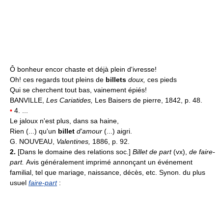
Ô bonheur encor chaste et déjà plein d'ivresse!
Oh! ces regards tout pleins de
billets
doux,
ces pieds
Qui se cherchent tout bas, vainement épiés!
BANVILLE,
Les Cariatides,
Les Baisers de pierre, 1842, p. 48.
•
4. ...
Le jaloux n'est plus, dans sa haine,
Rien (...) qu'un
billet
d'amour
(...) aigri.
G. NOUVEAU,
Valentines,
1886, p. 92.
2.
[Dans le domaine des relations soc.]
Billet de part
(vx),
de faire-
part.
Avis généralement imprimé annonçant un événement
familial, tel que mariage, naissance, décès, etc. Synon. du plus
usuel
faire-part
: