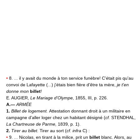
•
8. ... il y avait du monde à ton service funèbre! C'était pis qu'au
convoi de Lafayette (...) j'étais bien fière d'être ta mère,
je t'en
donne mon
billet
!
E. AUGIER,
Le Mariage d'Olympe,
1855, III, p. 226.
A.—
ARMÉE
1.
Billet de logement.
Attestation donnant droit à un militaire en
campagne d'aller loger chez un habitant désigné (
cf.
STENDHAL,
La Chartreuse de Parme,
1839, p. 1).
2.
Tirer au billet.
Tirer au sort (
cf. infra
C) :
•
9. ... Nicolas, en tirant à la milice, prit un
billet
blanc. Alors, au