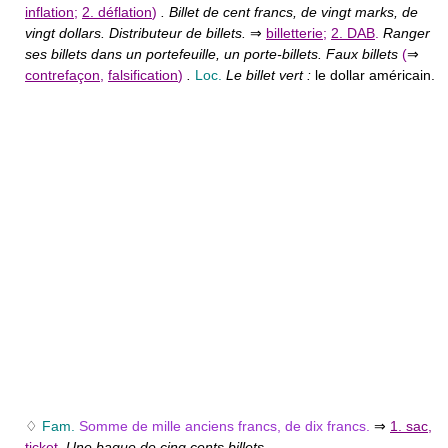
inflation
;
2. déflation
)
. Billet de cent francs, de vingt marks, de
vingt dollars. Distributeur de billets.
⇒
billetterie
;
2. DAB
.
Ranger
ses billets dans un portefeuille, un porte-billets. Faux billets
(
⇒
contrefaçon
,
falsification
)
.
Loc.
Le billet vert :
le dollar américain.
♢
Fam.
Somme de mille anciens francs, de dix francs.
⇒
1. sac
,
ticket
.
Une bague de cinq cents billets.