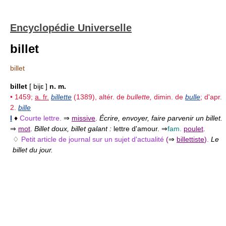
Encyclopédie Universelle
billet
billet
billet
[ bijɛ ]
n. m.
• 1459;
a. fr.
billette
(1389), altér. de
bullette,
dimin. de
bulle
; d'apr.
2.
bille
I
♦
Courte lettre.
⇒
missive
.
Écrire, envoyer, faire parvenir un billet.
⇒
mot
.
Billet doux, billet galant :
lettre d'amour. ⇒
fam.
poulet
.
♢
Petit article de journal sur un sujet d'actualité
(
⇒
billettiste
)
.
Le
billet du jour.